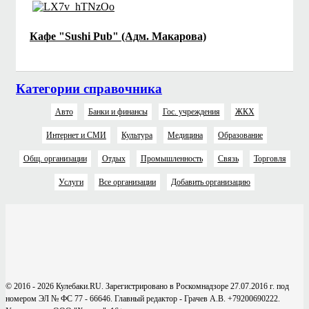
Кафе "Sushi Pub" (Адм. Макарова)
Категории справочника
Авто
Банки и финансы
Гос. учреждения
ЖКХ
Интернет и СМИ
Культура
Медицина
Образование
Общ. организации
Отдых
Промышленность
Связь
Торговля
Услуги
Все организации
Добавить организацию
© 2016 - 2026 Кулебаки.RU. Зарегистрировано в Роскомнадзоре 27.07.2016 г. под
номером ЭЛ № ФС 77 - 66646. Главный редактор - Грачев А.В. +79200690222.