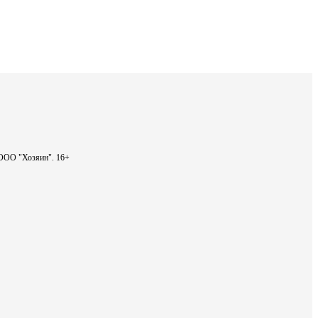
- ООО "Хозяин".
16+