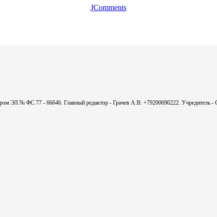
JComments
мером ЭЛ № ФС 77 - 66646. Главный редактор - Грачев А.В. +79200690222. Учредитель 