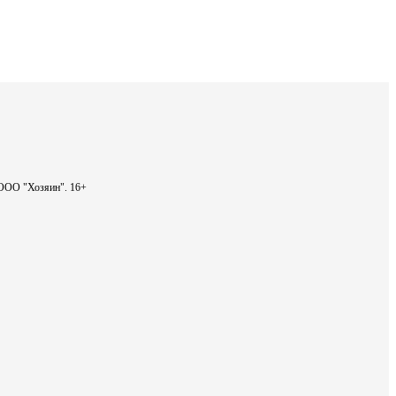
- ООО "Хозяин".
16+