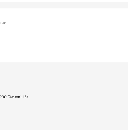
ние
- ООО "Хозяин".
16+