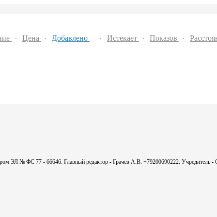
ние
Цена
Добавлено
Истекает
Показов
Расстоя
мером ЭЛ № ФС 77 - 66646. Главный редактор - Грачев А.В. +79200690222. Учредитель 