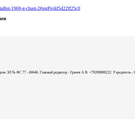
etallist-1969-g-chast-2#sigProId5d22ff25c0
аев
мером ЭЛ № ФС 77 - 66646. Главный редактор - Грачев А.В. +79200690222. Учредитель 