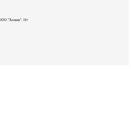
- ООО "Хозяин".
16+