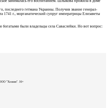
росьбе занималась его воспитанием. Шлыкова прожила в доме
го, последнего гетмана Украины. Получив звание генерал-
та 1741 г., морганатический супруг императрицы Елизаветы
 и богатыми были владельцы села Саваслейки. Но вот вопрос:
- ООО "Хозяин".
16+