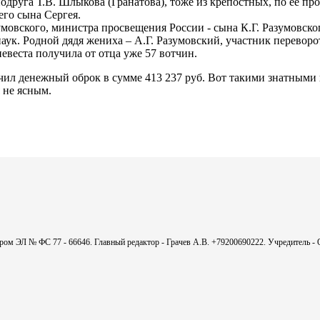
одруга Т.В. Шлыкова (Гранатова), тоже из крепостных, по ее п
его сына Сергея.
зумовского, министра просвещения России - сына К.Г. Разумовско
ук. Родной дядя жениха – А.Г. Разумовский, участник переворо
евеста получила от отца уже 57 вотчин.
учил денежный оброк в сумме 413 237 руб. Вот такими знатными
я не ясным.
мером ЭЛ № ФС 77 - 66646. Главный редактор - Грачев А.В. +79200690222. Учредитель 