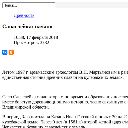
Древность
Саваслейка: начало
16:38, 17 февраля 2018
Просмотров: 3732
Летом 1997 г. арзамасским археологом В.Н. Мартьяновым в рай
единственная стоянка древних славян на кулебакских землях.
Село Саваслейка стало вторым по времени образования поселе
имеет богатую дореволюционную историю, тесно связанную с 
Владимирской области.
В период З-го похода на Казань Иван Грозный в ночь с 20 на 
кулебакской земле. Через 9 лет (в 1561 г.) второй женой царя
Черкасским будущих саваслейских земель.