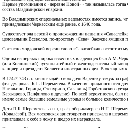
Первые упоминания о «деревне Новой» - так называлась тогда 
состав Владимирской епархии.
Во Владимирских епархиальных ведомостях имеется запись, что
принадлежали Черкасским ещё ранее, с 1646 года.
Существует ряд версий о происхождении названия «Саваслейка»
целовальник Всеволод, по-простому «Сева». Заезжие ямщики пр
Согласно мордовской версии слово «Саваслейка» состоит из муж
Одним из первых широко известных владельцев был А.М. Черка
(или Колпинский) чугунолитейный и железоделательный завод. 
канцлер и президент Коллегии иностранных дел. В окладных кн
В 1742/1743 г. г. князь выдаёт свою дочь Вареньку замуж за г
фельдмаршала Б.П. Шереметева. В качестве приданого отец доч
Натальино, Горицы, Степурино, Салавирь) Горбатовского уезд
Карачарово, Панфилово и другие). По всей вероятности, был 
имело самые большие земельные угодья и большое количество 
Дети П.Б. Шереметева - сын, граф, обер-камергер Н.П. Шереме
(Ковалёвой). Вся московская аристократия приезжала в шерем
приглашала к себе в ложу и щедро их награждала.