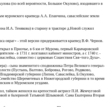
улова (по всей вероятности, Большое Окулово), входившего в
ным муромского краеведа А.А. Епанчина, саваслейские земли
на И.А. Тенякова) в старину в трактире д.Новой служил
аса овраг» - этой версии придерживается краевед В.Ф. Чернов.
открыл в Приочье, в 6 км от Мурома, первый Карачаровский
лем - в 1731 г. возглавил кабинет министров, а с 1740 г. -
аваслейка, совместно с церковью Сошествия Свя¬того Духа».
ргера) - сына знаменитого сподвижника Петра Великого генерал-
лости (Пустынь, Валтово, Бобровка, Рогово, Родяково,
 Владимирской губернии (Липня, Саваслейка, Б.Окулово,
. Семейство Шереметевых в Нижегородской губернии в то время
товским и Муромским уездами.
кол, тайком женился на крепостной актрисе П.И. Жемчуговой
говой и балериной Татьяной Шлыковой. Сама Екатерина Вторая