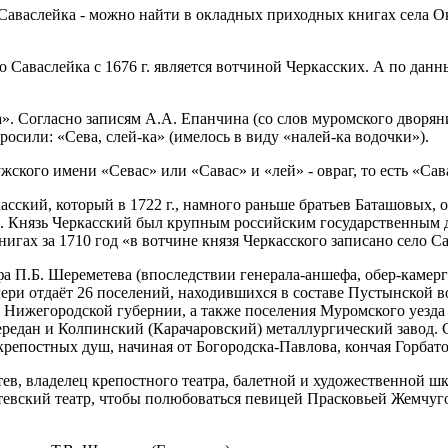
Саваслейка - можно найти в окладных приходных книгах села Ок
 Саваслейка с 1676 г. является вотчиной Черкасских. А по дан
. Согласно записям А.А. Епанчина (со слов муромского дворяни
осили: «Сева, слей-ка» (имелось в виду «налей-ка водочки»).
ского имени «Севас» или «Савас» и «лей» - овраг, то есть «Сав
сский, который в 1722 г., намного раньше братьев Баташовых, 
Князь Черкасский был крупным российским государственным деяте
игах за 1710 год «в вотчине князя Черкасского записано село С
рафа П.Б. Шереметева (впоследствии генерала-аншефа, обер-каме
ери отдаёт 26 поселений, находившихся в составе Пустынской во
а Нижегородской губернии, а также поселения Муромского уезда
передан и Колпинский (Карачаровский) металлургический завод
крепостных душ, начиная от Богородска-Павлова, кончая Горба
тев, владелец крепостного театра, балетной и художественной ш
етевский театр, чтобы полюбоваться певицей Прасковьей Жемчу