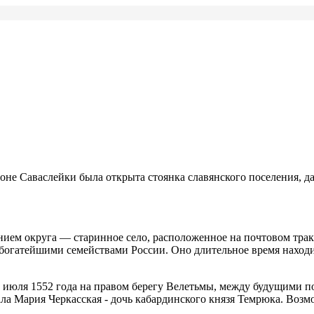
оне Саваслейки была открыта стоянка славянского поселения, да
нием округа — старинное село, расположенное на почтовом трак
богатейшими семействами России. Оно длительное время находи
21 июля 1552 года на правом берегу Велетьмы, между будущими 
 стала Мария Черкасская - дочь кабардинского князя Темрюка. Во