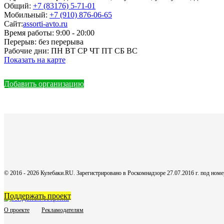
Общий:
+7 (83176) 5-71-01
Мобильный:
+7 (910) 876-06-65
Сайт:
assorti-avto.ru
Время работы:
9:00 - 20:00
Перерыв:
без перерыва
Рабочие дни:
ПН ВТ СР ЧТ ПТ СБ ВС
Показать на карте
Добавить организацию
© 2016 - 2026 Кулебаки.RU. Зарегистрировано в Роскомнадзоре 27.07.2016 г. под но
Поддержать проект
О проекте
Рекламодателям