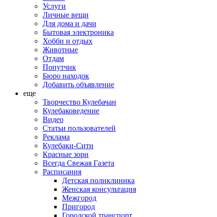
Услуги
Личные вещи
Для дома и дачи
Бытовая электроника
Хобби и отдых
Животные
Отдам
Попутчик
Бюро находок
Добавить объявление
еще
Творчество Кулебачан
Кулебаковедение
Видео
Статьи пользователей
Реклама
Кулебаки-Сити
Красные зори
Всегда Свежая Газета
Расписания
Детская поликлиника
Женская консультация
Межгород
Пригород
Городской транспорт