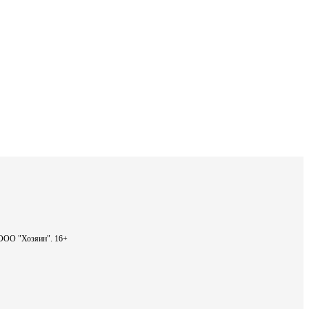
- ООО "Хозяин".
16+