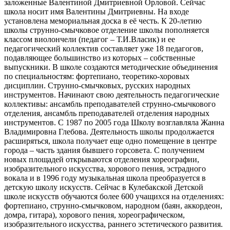
заложенные Валентиной Дмитриевной Орловой. Сейчас
школа носит имя Валентины Дмитриевны. На входе
установлена мемориальная доска в её честь. К 20-летию
школы струнно-смычковое отделение школы пополняется
классом виолончели (педагог – Т.И.Власик) и ее
педагогический коллектив составляет уже 18 педагогов,
подавляющее большинство из которых – собственные
выпускники. В школе создаются методические объединения
по специальностям: фортепиано, теоретико-хоровых
дисциплин. Струнно-смычковых, русских народных
инструментов. Начинают свою деятельность педагогические
коллективы: ансамбль преподавателей струнно-смычкового
отделения, ансамбль преподавателей отделения народных
инструментов. С 1987 по 2005 года Школу возглавляла Жанна
Владимировна Глебова. Деятельность школы продолжается
расширяться, школа получает еще одно помещение в центре
города – часть здания бывшего горсовета. С получением
новых площадей открываются отделения хореографии,
изобразительного искусства, хорового пения, эстрадного
вокала и в 1996 году музыкальная школа преобразуется в
детскую школу искусств. Сейчас в Кулебакской Детской
школе искусств обучаются более 600 учащихся на отделениях:
фортепиано, струнно-смычковом, народном (баян, аккордеон,
домра, гитара), хорового пения, хореографическом,
изобразительного искусства, раннего эстетического развития.