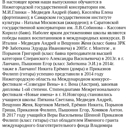
В настоящее время наши выпускники обучаются в
Нижегородской государственной консерватории им.
М.И.Глинки – Медведев Андрей (баян), Киселёва Елена
(фортепиано); в Самарском государственном институте
культуры - Наталья Московская (аккордеон); в Саратовской
государственной консерватории им. Л.В.Собинова – Кассович
Кирилл (баян). Наболее ярким достижениями школы являются
победы наших воспитанников в международных конкурсах. В
Италии - Медведев Андрей и Вещунин Женя (класс баяна ЗРК
РФ Заботкина Эдуарда Ивановича) в 2005г. г. Монтезе , и
Порынов Григорий (класс баяна преподавателя высшей
категории Сперанского Александра Васильевича) в 2013г. в г.
Ланчано, Пышонин Егор (класс Заботкина Э.И.) в 2014г.
также в Ланчано! Никита Ерёмин (домра) и Приказнов
Филипп (гитара) успешно представили в 2014 году
Нижегородскую область на Международном конкурсе–
фестивале «Созвездие Вены» в г. Вена (Австрия), завоевав
дипломы 1-ой степени. Стипендиатами Межрегионального
фестиваля «Новые имена» в г. Н.Новгород становились
учащиеся школы: Пяткина Светлана, Медведев Андрей,
Вещунин Женя, Кортиков Матвей, Ерёмин Никита, Порынов
Гриша, Приказнов Филипп, Пышонин Егор, Хомяков Антон.
В 2017 году учащийся Веры Васильевны Шеиной Приказнов
Филипп (класс гитары) стал обладателем Именного гранта
международного благотвтрительного фонда Владимира