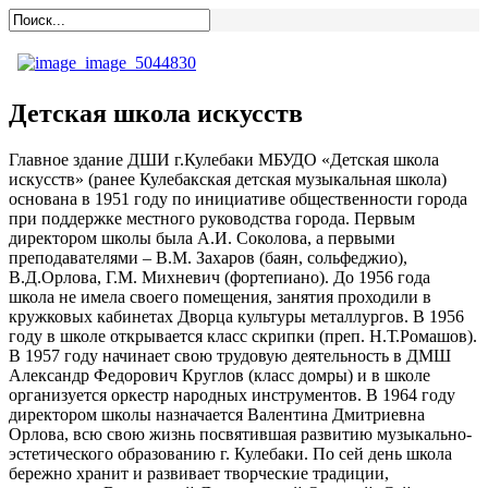
Детская школа искусств
Главное здание ДШИ г.Кулебаки МБУДО «Детская школа
искусств» (ранее Кулебакская детская музыкальная школа)
основана в 1951 году по инициативе общественности города
при поддержке местного руководства города. Первым
директором школы была А.И. Соколова, а первыми
преподавателями – В.М. Захаров (баян, сольфеджио),
В.Д.Орлова, Г.М. Михневич (фортепиано). До 1956 года
школа не имела своего помещения, занятия проходили в
кружковых кабинетах Дворца культуры металлургов. В 1956
году в школе открывается класс скрипки (преп. Н.Т.Ромашов).
В 1957 году начинает свою трудовую деятельность в ДМШ
Александр Федорович Круглов (класс домры) и в школе
организуется оркестр народных инструментов. В 1964 году
директором школы назначается Валентина Дмитриевна
Орлова, всю свою жизнь посвятившая развитию музыкально-
эстетического образованию г. Кулебаки. По сей день школа
бережно хранит и развивает творческие традиции,