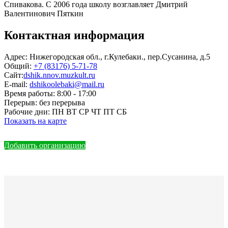
Спивакова. С 2006 года школу возглавляет Дмитрий
Валентинович Пяткин
Контактная информация
Адрес:
Нижегородская обл., г.Кулебаки., пер.Сусанина, д.5
Общий:
+7 (83176) 5-71-78
Сайт:
dshik.nnov.muzkult.ru
E-mail:
dshikoolebaki@mail.ru
Время работы:
8:00 - 17:00
Перерыв:
без перерыва
Рабочие дни:
ПН ВТ СР ЧТ ПТ СБ
Показать на карте
Добавить организацию