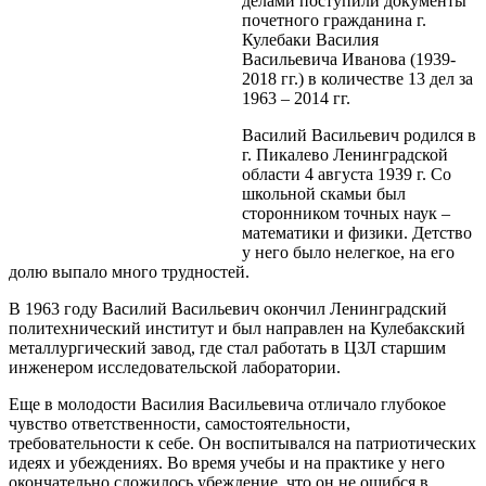
делами поступили документы
почетного гражданина г.
Кулебаки Василия
Васильевича Иванова (1939-
2018 гг.) в количестве 13 дел за
1963 – 2014 гг.
Василий Васильевич родился в
г. Пикалево Ленинградской
области 4 августа 1939 г. Со
школьной скамьи был
сторонником точных наук –
математики и физики. Детство
у него было нелегкое, на его
долю выпало много трудностей.
В 1963 году Василий Васильевич окончил Ленинградский
политехнический институт и был направлен на Кулебакский
металлургический завод, где стал работать в ЦЗЛ старшим
инженером исследовательской лаборатории.
Еще в молодости Василия Васильевича отличало глубокое
чувство ответственности, самостоятельности,
требовательности к себе. Он воспитывался на патриотических
идеях и убеждениях. Во время учебы и на практике у него
окончательно сложилось убеждение, что он не ошибся в