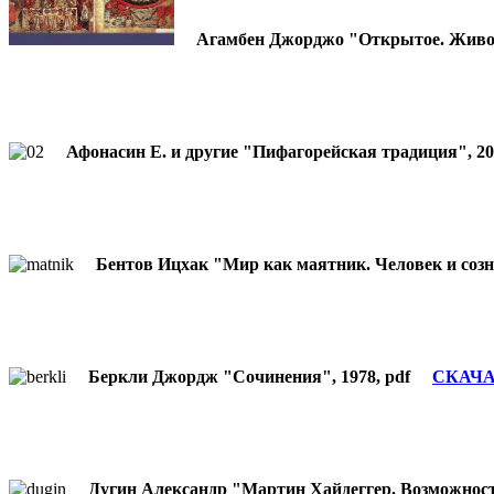
Агамбен Джорджо "Открытое. Живо
Афонасин Е. и другие "Пифагорейская традиция", 
Бентов Ицхак "Мир как маятник. Человек и соз
Беркли Джордж "Сочинения", 1978, pdf
СКАЧА
Дугин Александр "Мартин Хайдеггер. Возможнос