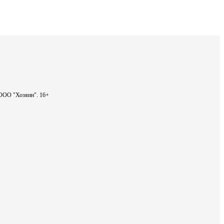
- ООО "Хозяин".
16+