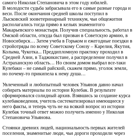
самого Николая Степановича в этом году юбилей.
В молодости судьба забрасывала его в самые разные города и
веси. После окончания средней школы поступил в
Лысковский зооветеринарный техникум, чьи общежития
располагались тогда прямо в кельях знаменитого
Макарьевского монастыря. Получив специальность, работал в
Омской области, откуда был призван в Советскую армию, в
Новосибирск… Затем учеба в Горьком и ежегодные поездки в
стройотряды по всему Советскому Союзу – Карелия, Якутия,
Колыма, Чукотка... Преддипломную практику проходил в
Средней Азии, в Таджикистане, а распределение получил в
Астраханскую область… Но своим домом выбрал все-таки
Кулебаки – не самый райский, скажем прямо, уголок земли,
но почему-то прикипела к нему душа…
Увлеченный и любопытный человек Ульянов давно начал
собирать материалы по истории Кулебак. В результате
сформировался солидный архив. Взявшись за создание курса
кулебаковедения, учитель систематизировал имеющиеся у
него факты, и теперь чуть не на всякий вопрос из истории
Кулебак точный ответ можно получить именно у Николая
Степановича Ульянова.
Стоянки древних людей, национальность первых жителей
поселения, знаменитые люди, чьи дороги проходили через