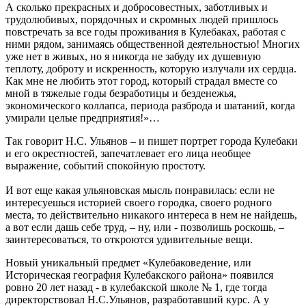
А сколько прекрасных и добросовестных, заботливых и
трудолюбивых, порядочных и скромных людей пришлось
повстречать за все годы проживания в Кулебаках, работая с
ними рядом, занимаясь общественной деятельностью! Многих
уже нет в живых, но я никогда не забуду их душевную
теплоту, доброту и искренность, которую излучали их сердца.
Как мне не любить этот город, который страдал вместе со
мной в тяжелые годы безработицы и безденежья,
экономического коллапса, периода разброда и шатаний, когда
умирали целые предприятия!»…
Так говорит Н.С. Ульянов – и пишет портрет города Кулебаки
и его окрестностей, запечатлевает его лица необщее
выражение, событий спокойную простоту.
И вот еще какая ульяновская мысль понравилась: если не
интересуешься историей своего городка, своего родного
места, то действительно никакого интереса в нем не найдешь,
а вот если дашь себе труд, – ну, или - позволишь роскошь, –
заинтересоваться, то откроются удивительные вещи.
Новый уникальный предмет «Кулебаковедение, или
Историческая география Кулебакского района» появился
ровно 20 лет назад - в кулебакской школе № 1, где тогда
директорствовал Н.С.Ульянов, разработавший курс. А у