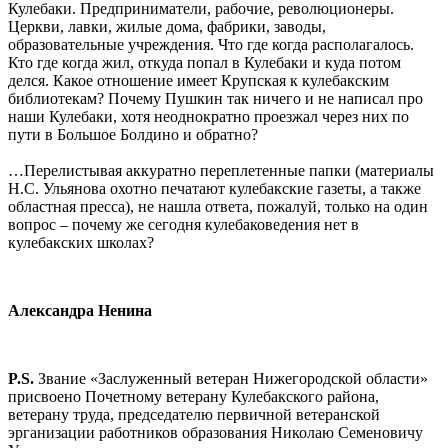
Кулебаки. Предприниматели, рабочие, революционеры.
Церкви, лавки, жилые дома, фабрики, заводы,
образовательные учреждения. Что где когда располагалось.
Кто где когда жил, откуда попал в Кулебаки и куда потом
делся. Какое отношение имеет Крупская к кулебакским
библиотекам? Почему Пушкин так ничего и не написал про
наши Кулебаки, хотя неоднократно проезжал через них по
пути в Большое Болдино и обратно?
…Перелистывая аккуратно переплетенные папки (материалы
Н.С. Ульянова охотно печатают кулебакские газеты, а также
областная пресса), не нашла ответа, пожалуй, только на один
вопрос – почему же сегодня кулебаковедения нет в
кулебакских школах?
Александра Ненина
P.S.
Звание «Заслуженный ветеран Нижегородской области»
присвоено Почетному ветерану Кулебакского района,
ветерану труда, председателю первичной ветеранской
эрганизации работников образования Николаю Семеновичу