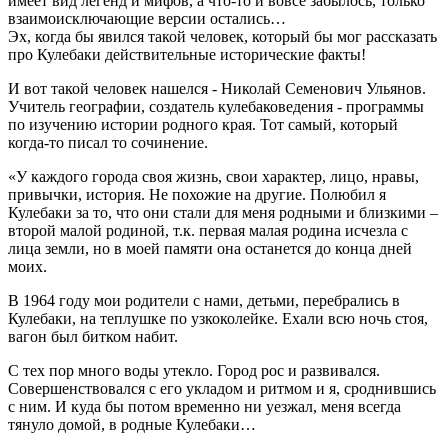
имеет вид легенд и мифов, а что-то и вовсе забылось, только
взаимоисключающие версии остались…
Эх, когда бы явился такой человек, который бы мог рассказать
про Кулебаки действительные исторические факты!
И вот такой человек нашелся - Николай Семенович Ульянов.
Учитель географии, создатель кулебаковедения - программы
по изучению истории родного края. Тот самый, который
когда-то писал то сочинение.
«У каждого города своя жизнь, свои характер, лицо, нравы,
привычки, история. Не похожие на другие. Полюбил я
Кулебаки за то, что они стали для меня родными и близкими –
второй малой родиной, т.к. первая малая родина исчезла с
лица земли, но в моей памяти она останется до конца дней
моих.
В 1964 году мои родители с нами, детьми, перебрались в
Кулебаки, на теплушке по узкоколейке. Ехали всю ночь стоя,
вагон был битком набит.
С тех пор много воды утекло. Город рос и развивался.
Совершенствовался с его укладом и ритмом и я, сроднившись
с ним. И куда бы потом временно ни уезжал, меня всегда
тянуло домой, в родные Кулебаки…