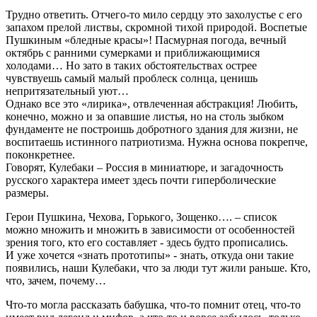
Трудно ответить. Отчего-то мило сердцу это захолустье с его
запахом прелой листвы, скромной тихой природой. Воспетые
Пушкиным «бледные красы»! Пасмурная погода, вечный
октябрь с ранними сумерками и приближающимися
холодами… Но зато в таких обстоятельствах острее
чувствуешь самый малый проблеск солнца, ценишь
непритязательный уют…
Однако все это «лирика», отвлеченная абстракция! Любить,
конечно, можно и за опавшие листья, но на столь зыбком
фундаменте не построишь добротного здания для жизни, не
воспитаешь истинного патриотизма. Нужна основа покрепче,
поконкретнее.
Говорят, Кулебаки – Россия в миниатюре, и загадочность
русского характера имеет здесь почти гиперболические
размеры.
Герои Пушкина, Чехова, Горького, Зощенко…. – список
можно множить и множить в зависимости от особенностей
зрения того, кто его составляет - здесь будто прописались.
И уже хочется «знать прототипы» - знать, откуда они такие
появились, наши Кулебаки, что за люди тут жили раньше. Кто,
что, зачем, почему…
Что-то могла рассказать бабушка, что-то помнит отец, что-то