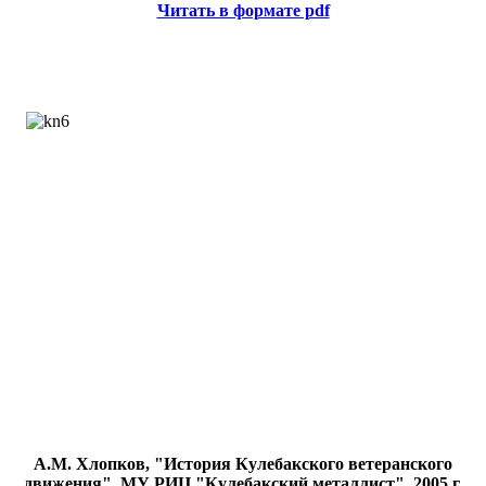
Читать в формате pdf
А.М. Хлопков, "История Кулебакского ветеранского
движения", МУ РИЦ "Кулебакский металлист", 2005 г.