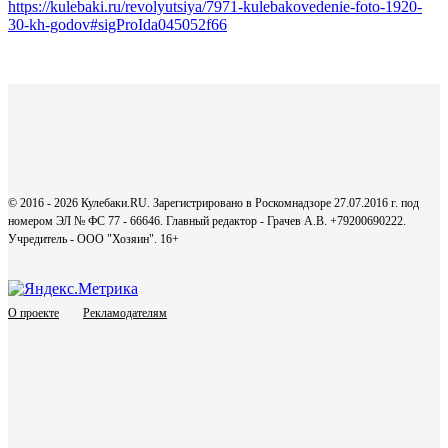
https://kulebaki.ru/revolyutsiya/7971-kulebakovedenie-foto-1920-
30-kh-godov#sigProIda045052f66
© 2016 - 2026 Кулебаки.RU. Зарегистрировано в Роскомнадзоре 27.07.2016 г. под
номером ЭЛ № ФС 77 - 66646. Главный редактор - Грачев А.В. +79200690222.
Учредитель - ООО "Хозяин".
16+
О проекте
Рекламодателям