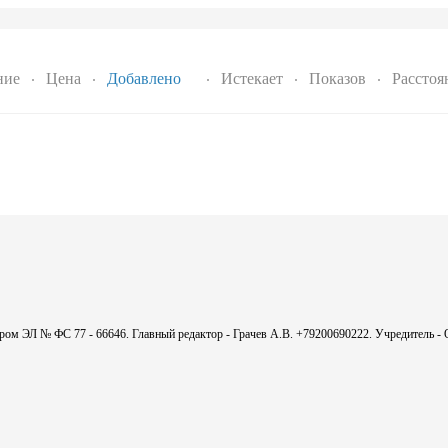
ние
Цена
Добавлено
Истекает
Показов
Расстоя
мером ЭЛ № ФС 77 - 66646. Главный редактор - Грачев А.В. +79200690222. Учредитель 