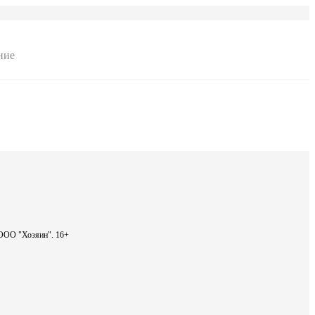
ние
- ООО "Хозяин".
16+