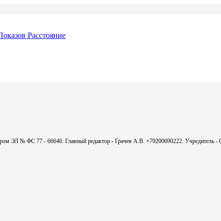
Показов
Расстояние
мером ЭЛ № ФС 77 - 66646. Главный редактор - Грачев А.В. +79200690222. Учредитель 