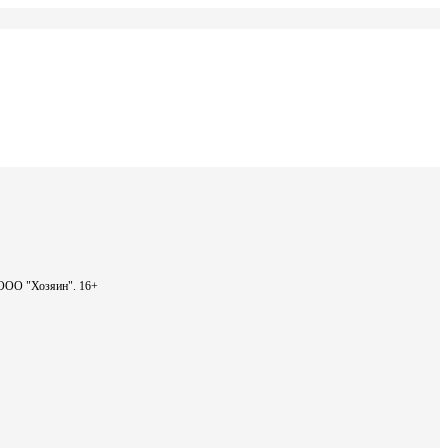
- ООО "Хозяин".
16+