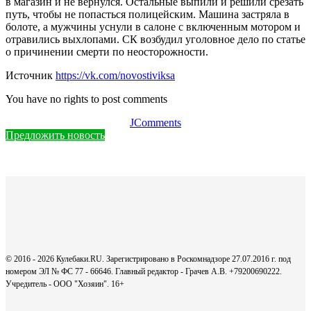
в магазин и не вернулся. Остальные выпили и решили срезать
путь, чтобы не попасться полицейским. Машина застряла в
болоте, а мужчины уснули в салоне с включенным мотором и
отравились выхлопами. СК возбудил уголовное дело по статье
о причинении смерти по неосторожности.
Источник
https://vk.com/novostiviksa
You have no rights to post comments
JComments
Предложить новость
© 2016 - 2026 Кулебаки.RU. Зарегистрировано в Роскомнадзоре 27.07.2016 г. под
номером ЭЛ № ФС 77 - 66646. Главный редактор - Грачев А.В. +79200690222.
Учредитель - ООО "Хозяин".
16+