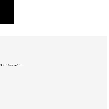
- ООО "Хозяин".
16+